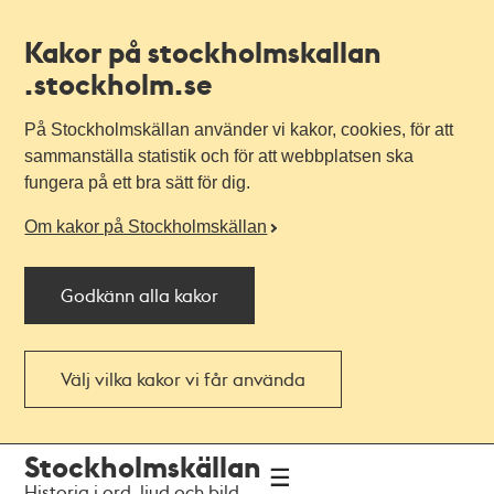
Kakor på stockholmskallan
.stockholm.se
På Stockholmskällan använder vi kakor, cookies, för att
sammanställa statistik och för att webbplatsen ska
fungera på ett bra sätt för dig.
Om kakor på Stockholmskällan
Godkänn alla kakor
Välj vilka kakor vi får använda
Till
Till
Stockholmskällan
navigationen
huvudinnehållet
Historia i ord, ljud och bild