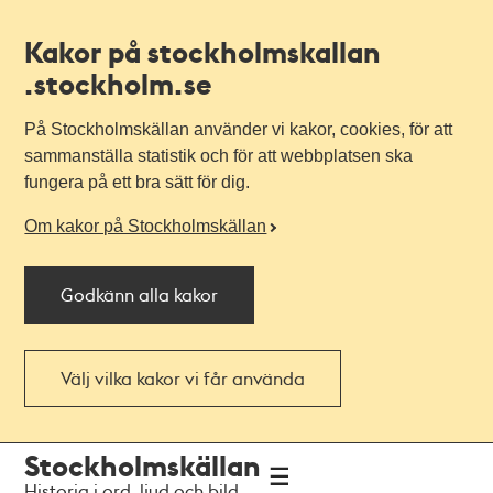
Kakor på stockholmskallan
.stockholm.se
På Stockholmskällan använder vi kakor, cookies, för att
sammanställa statistik och för att webbplatsen ska
fungera på ett bra sätt för dig.
Om kakor på Stockholmskällan
Godkänn alla kakor
Välj vilka kakor vi får använda
Till
Till
Stockholmskällan
navigationen
huvudinnehållet
Historia i ord, ljud och bild