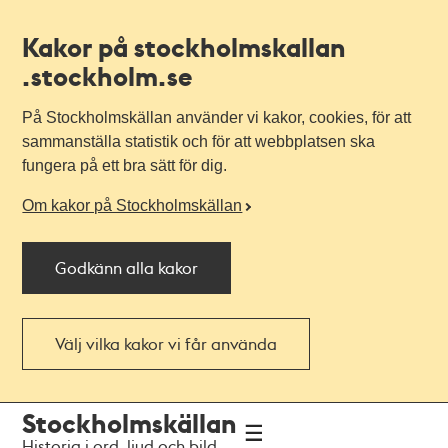
Kakor på stockholmskallan
.stockholm.se
På Stockholmskällan använder vi kakor, cookies, för att
sammanställa statistik och för att webbplatsen ska
fungera på ett bra sätt för dig.
Om kakor på Stockholmskällan
Godkänn alla kakor
Välj vilka kakor vi får använda
Till
Till
Stockholmskällan
navigationen
huvudinnehållet
Historia i ord, ljud och bild