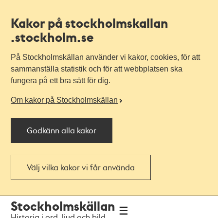
Kakor på stockholmskallan
.stockholm.se
På Stockholmskällan använder vi kakor, cookies, för att
sammanställa statistik och för att webbplatsen ska
fungera på ett bra sätt för dig.
Om kakor på Stockholmskällan
Godkänn alla kakor
Välj vilka kakor vi får använda
Till
Till
Stockholmskällan
navigationen
huvudinnehållet
Historia i ord, ljud och bild