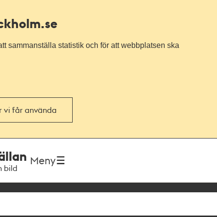
ockholm.se
tt sammanställa statistik och för att webbplatsen ska
or vi får använda
ällan
Meny
h bild