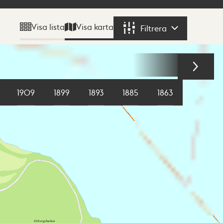
Visa karta
Visa lista
Filtrera
Filtrera
1909
1899
1893
1885
1863
1855