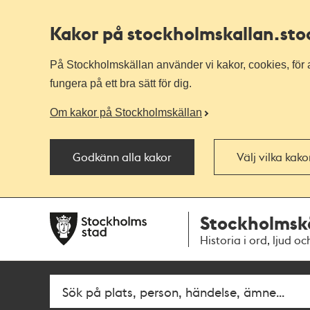
Kakor på stockholmskallan
.st
På Stockholmskällan använder vi kakor, cookies, för a
fungera på ett bra sätt för dig.
Om kakor på Stockholmskällan
Godkänn alla kakor
Välj vilka kak
Till
Till
Stockholmsk
navigationen
huvudinnehållet
Historia i ord, ljud oc
Sök
Fritextsök