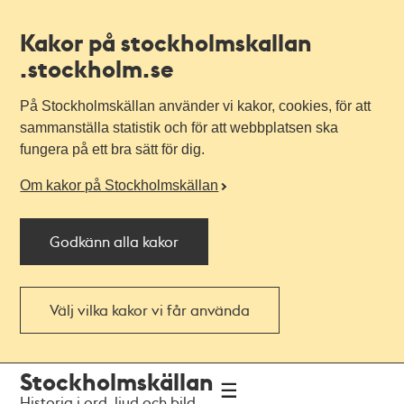
Kakor på stockholmskallan
.stockholm.se
På Stockholmskällan använder vi kakor, cookies, för att
sammanställa statistik och för att webbplatsen ska
fungera på ett bra sätt för dig.
Om kakor på Stockholmskällan
Godkänn alla kakor
Välj vilka kakor vi får använda
Till
Till
Stockholmskällan
navigationen
huvudinnehållet
Historia i ord, ljud och bild