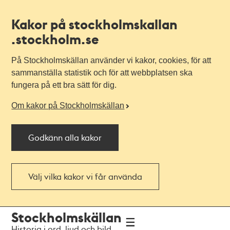
Kakor på stockholmskallan
.stockholm.se
På Stockholmskällan använder vi kakor, cookies, för att
sammanställa statistik och för att webbplatsen ska
fungera på ett bra sätt för dig.
Om kakor på Stockholmskällan
Godkänn alla kakor
Välj vilka kakor vi får använda
Till
Till
Stockholmskällan
navigationen
huvudinnehållet
Historia i ord, ljud och bild