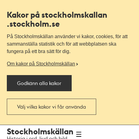
Kakor på stockholmskallan
.stockholm.se
På Stockholmskällan använder vi kakor, cookies, för att
sammanställa statistik och för att webbplatsen ska
fungera på ett bra sätt för dig.
Om kakor på Stockholmskällan
Godkänn alla kakor
Välj vilka kakor vi får använda
Till
Till
Stockholmskällan
navigationen
huvudinnehållet
Historia i ord, ljud och bild