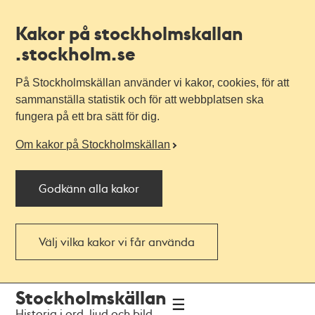
Kakor på stockholmskallan
.stockholm.se
På Stockholmskällan använder vi kakor, cookies, för att
sammanställa statistik och för att webbplatsen ska
fungera på ett bra sätt för dig.
Om kakor på Stockholmskällan
Godkänn alla kakor
Välj vilka kakor vi får använda
Till
Till
Stockholmskällan
navigationen
huvudinnehållet
Historia i ord, ljud och bild