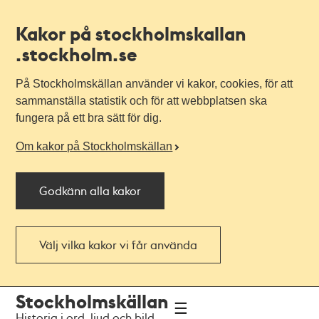
Kakor på stockholmskallan
.stockholm.se
På Stockholmskällan använder vi kakor, cookies, för att
sammanställa statistik och för att webbplatsen ska
fungera på ett bra sätt för dig.
Om kakor på Stockholmskällan
Godkänn alla kakor
Välj vilka kakor vi får använda
Till
Till
Stockholmskällan
navigationen
huvudinnehållet
Historia i ord, ljud och bild