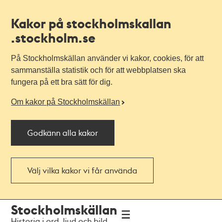
Kakor på stockholmskallan
.stockholm.se
På Stockholmskällan använder vi kakor, cookies, för att
sammanställa statistik och för att webbplatsen ska
fungera på ett bra sätt för dig.
Om kakor på Stockholmskällan
Godkänn alla kakor
Välj vilka kakor vi får använda
Till
Till
Stockholmskällan
navigationen
huvudinnehållet
Historia i ord, ljud och bild