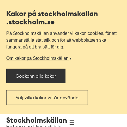
Kakor på stockholmskallan
.stockholm.se
På Stockholmskällan använder vi kakor, cookies, för att
sammanställa statistik och för att webbplatsen ska
fungera på ett bra sätt för dig.
Om kakor på Stockholmskällan
Godkänn alla kakor
Välj vilka kakor vi får använda
Till
Till
Stockholmskällan
navigationen
huvudinnehållet
Historia i ord, ljud och bild