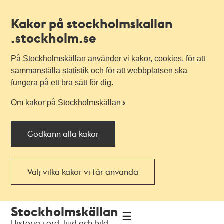
Kakor på stockholmskallan
.stockholm.se
På Stockholmskällan använder vi kakor, cookies, för att
sammanställa statistik och för att webbplatsen ska
fungera på ett bra sätt för dig.
Om kakor på Stockholmskällan
Godkänn alla kakor
Välj vilka kakor vi får använda
Till
Till
Stockholmskällan
navigationen
huvudinnehållet
Historia i ord, ljud och bild