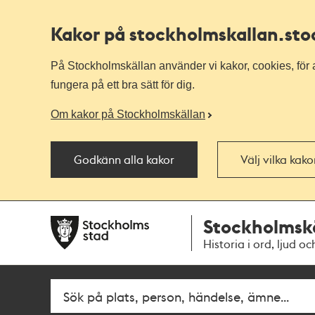
Kakor på stockholmskallan
.st
På Stockholmskällan använder vi kakor, cookies, för a
fungera på ett bra sätt för dig.
Om kakor på Stockholmskällan
Godkänn alla kakor
Välj vilka kak
Till
Till
Stockholmsk
navigationen
huvudinnehållet
Historia i ord, ljud oc
Sök
Fritextsök