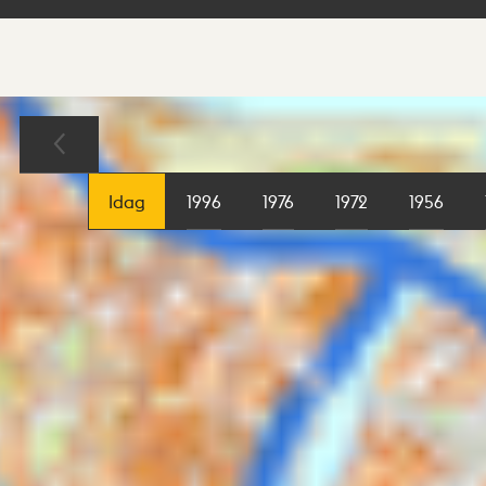
Sökresultat
Karta
Idag
1996
1976
1972
1956