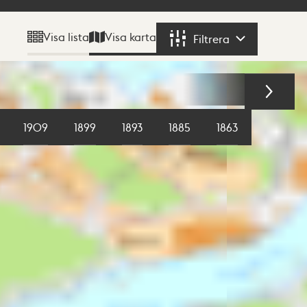
Visa karta
Visa lista
Filtrera
Filtrera
1909
1899
1893
1885
1863
1855