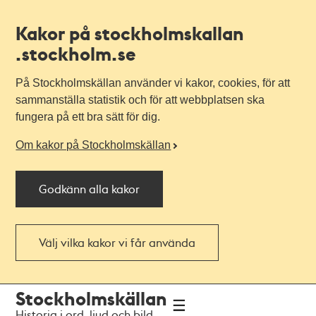
Kakor på stockholmskallan
.stockholm.se
På Stockholmskällan använder vi kakor, cookies, för att
sammanställa statistik och för att webbplatsen ska
fungera på ett bra sätt för dig.
Om kakor på Stockholmskällan
Godkänn alla kakor
Välj vilka kakor vi får använda
Till
Till
Stockholmskällan
navigationen
huvudinnehållet
Historia i ord, ljud och bild