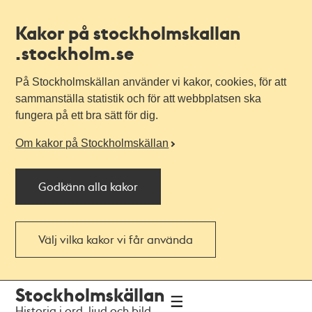
Kakor på stockholmskallan
.stockholm.se
På Stockholmskällan använder vi kakor, cookies, för att
sammanställa statistik och för att webbplatsen ska
fungera på ett bra sätt för dig.
Om kakor på Stockholmskällan
Godkänn alla kakor
Välj vilka kakor vi får använda
Till
Till
Stockholmskällan
navigationen
huvudinnehållet
Historia i ord, ljud och bild