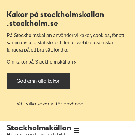
Kakor på stockholmskallan
.stockholm.se
På Stockholmskällan använder vi kakor, cookies, för att
sammanställa statistik och för att webbplatsen ska
fungera på ett bra sätt för dig.
Om kakor på Stockholmskällan
Godkänn alla kakor
Välj vilka kakor vi får använda
Till
Till
Stockholmskällan
navigationen
huvudinnehållet
Historia i ord, ljud och bild