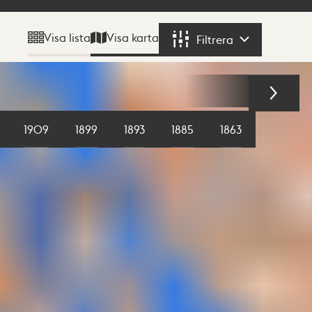
Visa karta
Visa lista
Filtrera
Filtrera
1909
1899
1893
1885
1863
1855