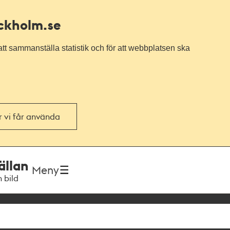
ockholm.se
tt sammanställa statistik och för att webbplatsen ska
or vi får använda
ällan
Meny
h bild