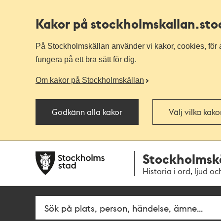
Kakor på stockholmskallan
.st
På Stockholmskällan använder vi kakor, cookies, för a
fungera på ett bra sätt för dig.
Om kakor på Stockholmskällan
Godkänn alla kakor
Välj vilka kak
Till
Till
Stockholmsk
navigationen
huvudinnehållet
Historia i ord, ljud oc
Sök
Fritextsök