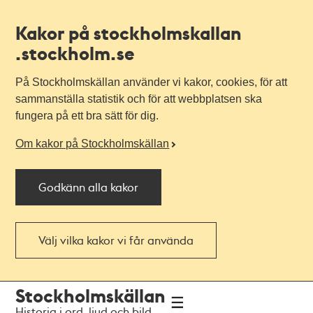
Kakor på stockholmskallan
.stockholm.se
På Stockholmskällan använder vi kakor, cookies, för att
sammanställa statistik och för att webbplatsen ska
fungera på ett bra sätt för dig.
Om kakor på Stockholmskällan
Godkänn alla kakor
Välj vilka kakor vi får använda
Till
Till
Stockholmskällan
navigationen
huvudinnehållet
Historia i ord, ljud och bild