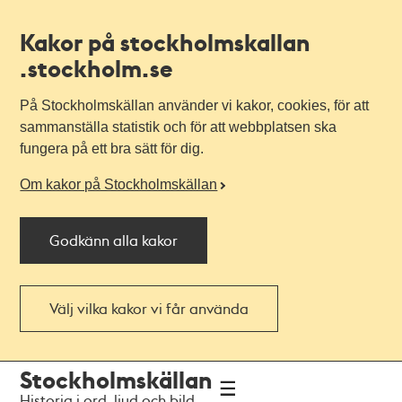
Kakor på stockholmskallan
.stockholm.se
På Stockholmskällan använder vi kakor, cookies, för att
sammanställa statistik och för att webbplatsen ska
fungera på ett bra sätt för dig.
Om kakor på Stockholmskällan
Godkänn alla kakor
Välj vilka kakor vi får använda
Till
Till
Stockholmskällan
navigationen
huvudinnehållet
Historia i ord, ljud och bild