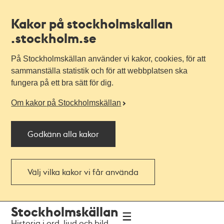
Kakor på stockholmskallan
.stockholm.se
På Stockholmskällan använder vi kakor, cookies, för att
sammanställa statistik och för att webbplatsen ska
fungera på ett bra sätt för dig.
Om kakor på Stockholmskällan
Godkänn alla kakor
Välj vilka kakor vi får använda
Till
Till
Stockholmskällan
navigationen
huvudinnehållet
Historia i ord, ljud och bild