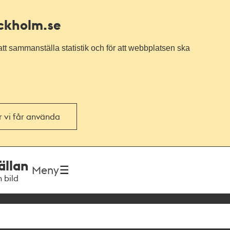
ockholm.se
tt sammanställa statistik och för att webbplatsen ska
or vi får använda
ällan
Meny
h bild