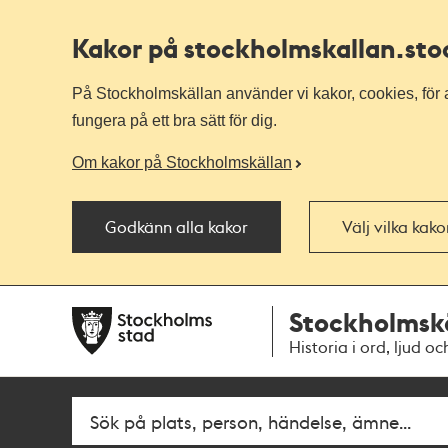
Kakor på stockholmskallan
.st
På Stockholmskällan använder vi kakor, cookies, för a
fungera på ett bra sätt för dig.
Om kakor på Stockholmskällan
Godkänn alla kakor
Välj vilka kak
Till
Till
Stockholmsk
navigationen
huvudinnehållet
Historia i ord, ljud oc
Sök
Fritextsök