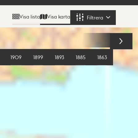
Visa karta
Visa lista
Filtrera
Filtrera
1909
1899
1893
1885
1863
1855