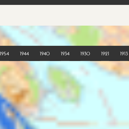
1954
1944
1940
1934
1930
1921
1913