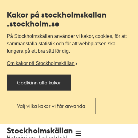
Kakor på stockholmskallan
.stockholm.se
På Stockholmskällan använder vi kakor, cookies, för att
sammanställa statistik och för att webbplatsen ska
fungera på ett bra sätt för dig.
Om kakor på Stockholmskällan
Godkänn alla kakor
Välj vilka kakor vi får använda
Till
Till
Stockholmskällan
navigationen
huvudinnehållet
Historia i ord, ljud och bild