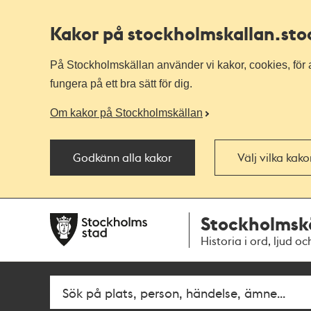
Kakor på stockholmskallan
.st
På Stockholmskällan använder vi kakor, cookies, för a
fungera på ett bra sätt för dig.
Om kakor på Stockholmskällan
Godkänn alla kakor
Välj vilka kak
Till
Till
Stockholmsk
navigationen
huvudinnehållet
Historia i ord, ljud oc
Sök
Fritextsök