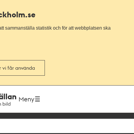
ockholm.se
tt sammanställa statistik och för att webbplatsen ska
or vi får använda
ällan
Meny
h bild