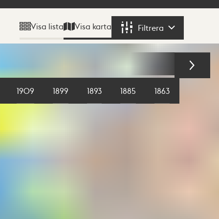
Visa karta
Visa lista
Filtrera
Filtrera
1909
1899
1893
1885
1863
1855