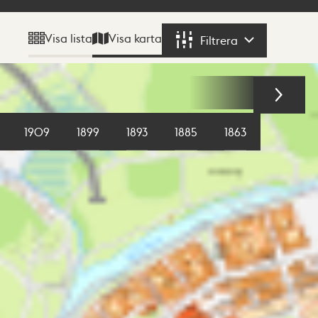
Visa karta
Visa lista
Filtrera
Filtrera
1909
1899
1893
1885
1863
1855