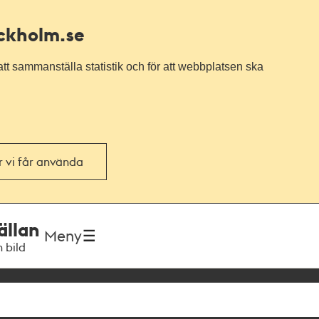
ockholm.se
tt sammanställa statistik och för att webbplatsen ska
or vi får använda
ällan
Meny
h bild