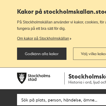
Kakor på stockholmskallan
.st
På Stockholmskällan använder vi kakor, cookies, för a
fungera på ett bra sätt för dig.
Om kakor på Stockholmskällan
Godkänn alla kakor
Välj vilka kak
Till
Till
Stockholmsk
navigationen
huvudinnehållet
Historia i ord, ljud oc
Sök
Fritextsök