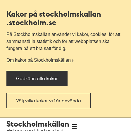
Kakor på stockholmskallan
.stockholm.se
På Stockholmskällan använder vi kakor, cookies, för att
sammanställa statistik och för att webbplatsen ska
fungera på ett bra sätt för dig.
Om kakor på Stockholmskällan
Godkänn alla kakor
Välj vilka kakor vi får använda
Till
Till
Stockholmskällan
navigationen
huvudinnehållet
Historia i ord, ljud och bild