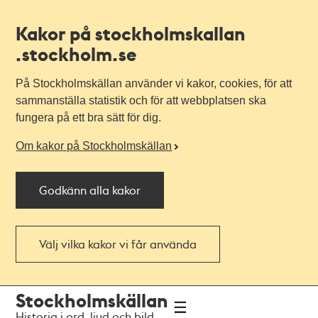
Kakor på stockholmskallan
.stockholm.se
På Stockholmskällan använder vi kakor, cookies, för att
sammanställa statistik och för att webbplatsen ska
fungera på ett bra sätt för dig.
Om kakor på Stockholmskällan
Godkänn alla kakor
Välj vilka kakor vi får använda
Till
Till
Stockholmskällan
navigationen
huvudinnehållet
Historia i ord, ljud och bild