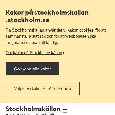
Kakor på stockholmskallan
.stockholm.se
På Stockholmskällan använder vi kakor, cookies, för att
sammanställa statistik och för att webbplatsen ska
fungera på ett bra sätt för dig.
Om kakor på Stockholmskällan
Godkänn alla kakor
Välj vilka kakor vi får använda
Till
Till
Stockholmskällan
navigationen
huvudinnehållet
Historia i ord, ljud och bild