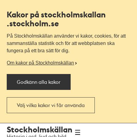
Kakor på stockholmskallan
.stockholm.se
På Stockholmskällan använder vi kakor, cookies, för att
sammanställa statistik och för att webbplatsen ska
fungera på ett bra sätt för dig.
Om kakor på Stockholmskällan
Godkänn alla kakor
Välj vilka kakor vi får använda
Till
Till
Stockholmskällan
navigationen
huvudinnehållet
Historia i ord, ljud och bild