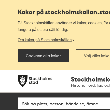
Kakor på stockholmskallan
.st
På Stockholmskällan använder vi kakor, cookies, för a
fungera på ett bra sätt för dig.
Om kakor på Stockholmskällan
Godkänn alla kakor
Välj vilka kak
Till
Till
Stockholmsk
navigationen
huvudinnehållet
Historia i ord, ljud oc
Sök
Fritextsök