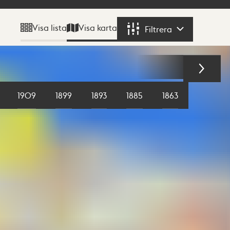
Visa karta
Visa lista
Filtrera
Filtrera
1909
1899
1893
1885
1863
1855