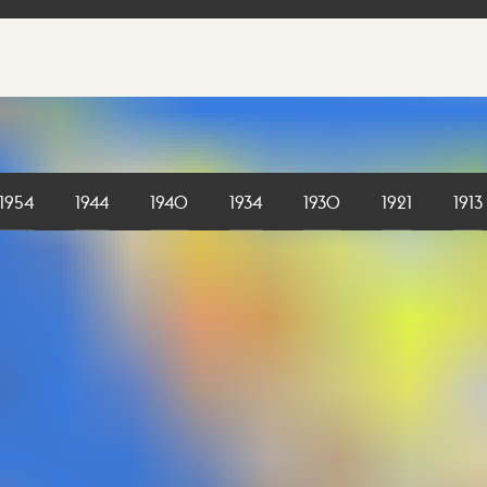
1954
1944
1940
1934
1930
1921
1913