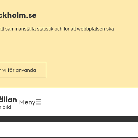
ockholm.se
tt sammanställa statistik och för att webbplatsen ska
or vi får använda
ällan
Meny
h bild