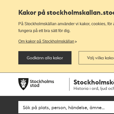
Kakor på stockholmskallan
.st
På Stockholmskällan använder vi kakor, cookies, för a
fungera på ett bra sätt för dig.
Om kakor på Stockholmskällan
Godkänn alla kakor
Välj vilka kak
Till
Till
Stockholmsk
navigationen
huvudinnehållet
Historia i ord, ljud oc
Sök
Fritextsök