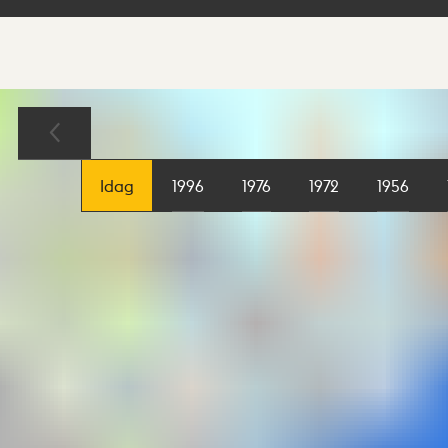
Sökresultat
Karta
Idag
1996
1976
1972
1956