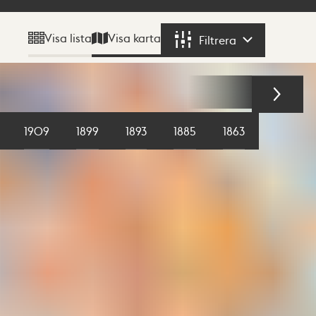
Visa karta
Visa lista
Filtrera
Filtrera
1909
1899
1893
1885
1863
1855