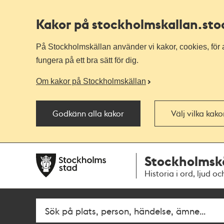
Kakor på stockholmskallan
.st
På Stockholmskällan använder vi kakor, cookies, för a
fungera på ett bra sätt för dig.
Om kakor på Stockholmskällan
Godkänn alla kakor
Välj vilka kak
Till
Till
Stockholmsk
navigationen
huvudinnehållet
Historia i ord, ljud oc
Sök
Fritextsök