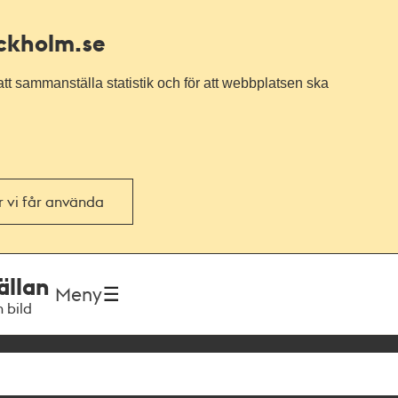
ockholm.se
tt sammanställa statistik och för att webbplatsen ska
or vi får använda
ällan
Meny
h bild