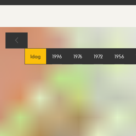
Sökresultat
Karta
Idag
1996
1976
1972
1956