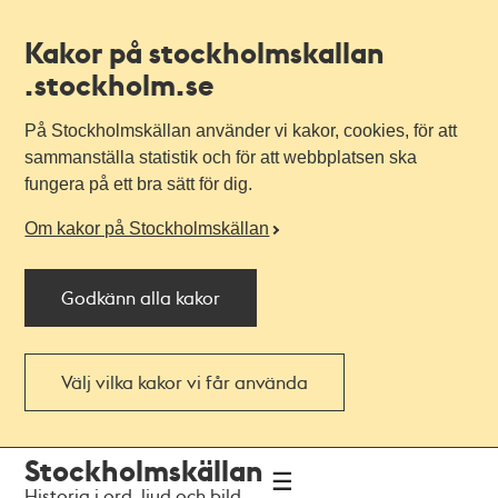
Kakor på stockholmskallan
.stockholm.se
På Stockholmskällan använder vi kakor, cookies, för att
sammanställa statistik och för att webbplatsen ska
fungera på ett bra sätt för dig.
Om kakor på Stockholmskällan
Godkänn alla kakor
Välj vilka kakor vi får använda
Till
Till
Stockholmskällan
navigationen
huvudinnehållet
Historia i ord, ljud och bild