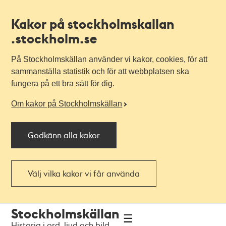
Kakor på stockholmskallan
.stockholm.se
På Stockholmskällan använder vi kakor, cookies, för att
sammanställa statistik och för att webbplatsen ska
fungera på ett bra sätt för dig.
Om kakor på Stockholmskällan
Godkänn alla kakor
Välj vilka kakor vi får använda
Till
Till
Stockholmskällan
navigationen
huvudinnehållet
Historia i ord, ljud och bild