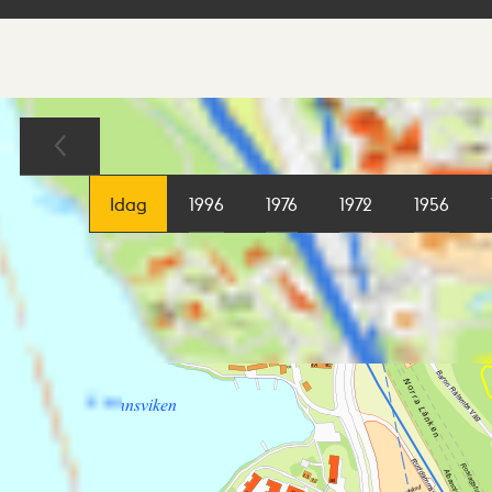
Sökresultat
Karta
Idag
1996
1976
1972
1956