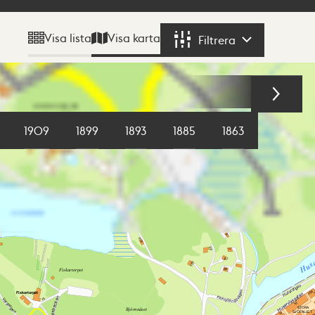
Visa karta
Visa lista
Filtrera
Filtrera
1909
1899
1893
1885
1863
1855