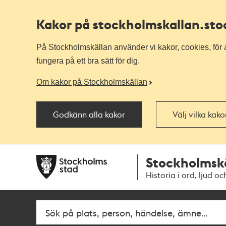
Kakor på stockholmskallan
.st
På Stockholmskällan använder vi kakor, cookies, för a
fungera på ett bra sätt för dig.
Om kakor på Stockholmskällan
Godkänn alla kakor
Välj vilka kak
Till
Till
Stockholmsk
navigationen
huvudinnehållet
Historia i ord, ljud oc
Sök
Fritextsök