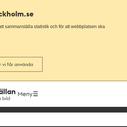
ockholm.se
tt sammanställa statistik och för att webbplatsen ska
or vi får använda
ällan
Meny
h bild