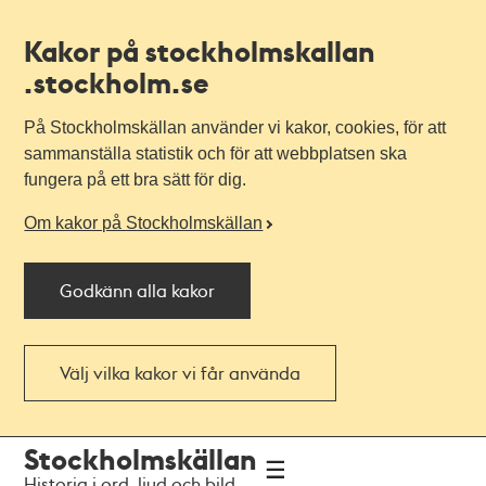
Kakor på stockholmskallan
.stockholm.se
På Stockholmskällan använder vi kakor, cookies, för att
sammanställa statistik och för att webbplatsen ska
fungera på ett bra sätt för dig.
Om kakor på Stockholmskällan
Godkänn alla kakor
Välj vilka kakor vi får använda
Till
Till
Stockholmskällan
navigationen
huvudinnehållet
Historia i ord, ljud och bild