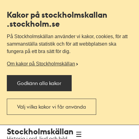
Kakor på stockholmskallan
.stockholm.se
På Stockholmskällan använder vi kakor, cookies, för att
sammanställa statistik och för att webbplatsen ska
fungera på ett bra sätt för dig.
Om kakor på Stockholmskällan
Godkänn alla kakor
Välj vilka kakor vi får använda
Till
Till
Stockholmskällan
navigationen
huvudinnehållet
Historia i ord, ljud och bild