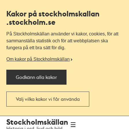
Kakor på stockholmskallan
.stockholm.se
På Stockholmskällan använder vi kakor, cookies, för att
sammanställa statistik och för att webbplatsen ska
fungera på ett bra sätt för dig.
Om kakor på Stockholmskällan
Godkänn alla kakor
Välj vilka kakor vi får använda
Till
Till
Stockholmskällan
navigationen
huvudinnehållet
Historia i ord, ljud och bild