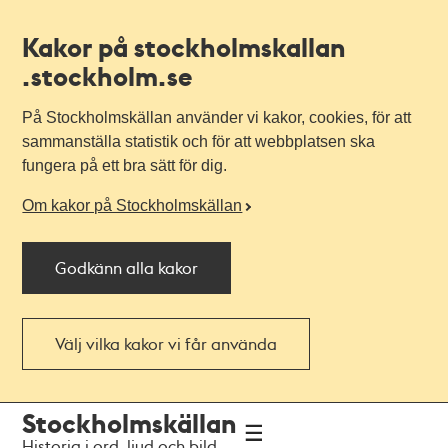
Kakor på stockholmskallan
.stockholm.se
På Stockholmskällan använder vi kakor, cookies, för att
sammanställa statistik och för att webbplatsen ska
fungera på ett bra sätt för dig.
Om kakor på Stockholmskällan
Godkänn alla kakor
Välj vilka kakor vi får använda
Till
Till
Stockholmskällan
navigationen
huvudinnehållet
Historia i ord, ljud och bild