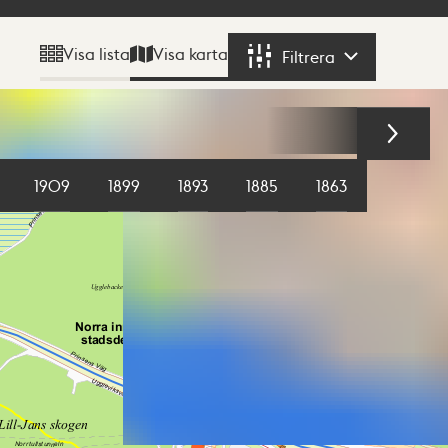
Visa karta
Visa lista
Filtrera
Filtrera
1909
1899
1893
1885
1863
1855