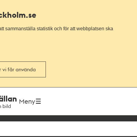
ockholm.se
tt sammanställa statistik och för att webbplatsen ska
or vi får använda
ällan
Meny
h bild