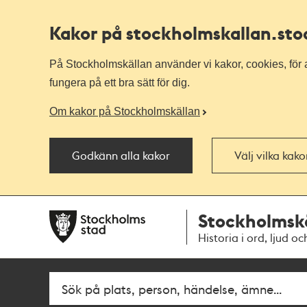
Kakor på stockholmskallan
.st
På Stockholmskällan använder vi kakor, cookies, för a
fungera på ett bra sätt för dig.
Om kakor på Stockholmskällan
Godkänn alla kakor
Välj vilka kak
Till
Till
Stockholmsk
navigationen
huvudinnehållet
Historia i ord, ljud oc
Sök
Fritextsök