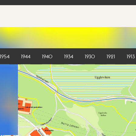
1954
1944
1940
1934
1930
1921
1913