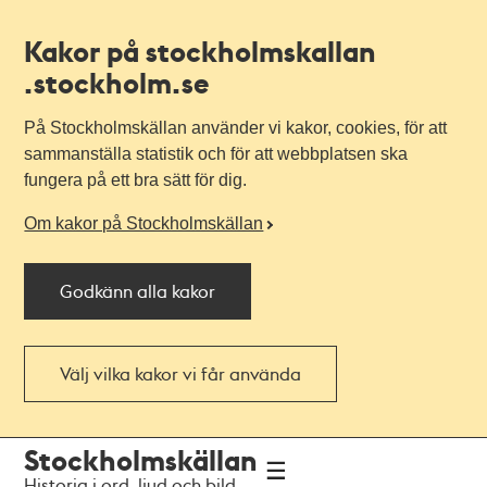
Kakor på stockholmskallan
.stockholm.se
På Stockholmskällan använder vi kakor, cookies, för att
sammanställa statistik och för att webbplatsen ska
fungera på ett bra sätt för dig.
Om kakor på Stockholmskällan
Godkänn alla kakor
Välj vilka kakor vi får använda
Till
Till
Stockholmskällan
navigationen
huvudinnehållet
Historia i ord, ljud och bild