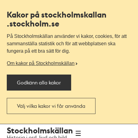
Kakor på stockholmskallan
.stockholm.se
På Stockholmskällan använder vi kakor, cookies, för att
sammanställa statistik och för att webbplatsen ska
fungera på ett bra sätt för dig.
Om kakor på Stockholmskällan
Godkänn alla kakor
Välj vilka kakor vi får använda
Till
Till
Stockholmskällan
navigationen
huvudinnehållet
Historia i ord, ljud och bild