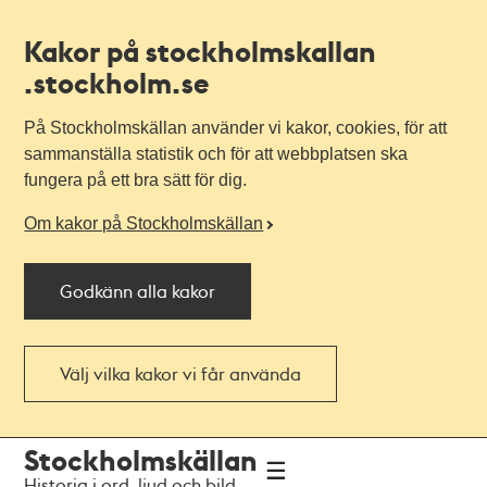
Kakor på stockholmskallan
.stockholm.se
På Stockholmskällan använder vi kakor, cookies, för att
sammanställa statistik och för att webbplatsen ska
fungera på ett bra sätt för dig.
Om kakor på Stockholmskällan
Godkänn alla kakor
Välj vilka kakor vi får använda
Till
Till
Stockholmskällan
navigationen
huvudinnehållet
Historia i ord, ljud och bild