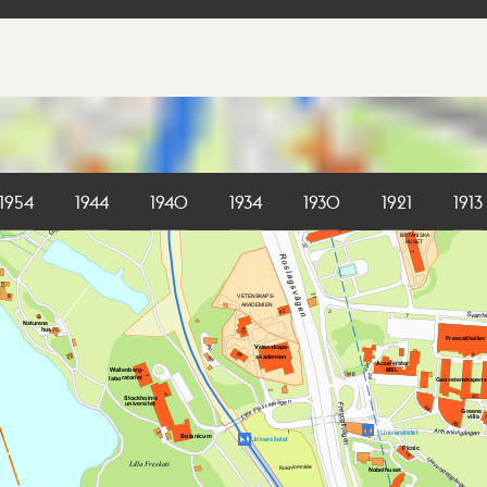
1954
1944
1940
1934
1930
1921
1913