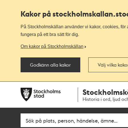
Kakor på stockholmskallan
.st
På Stockholmskällan använder vi kakor, cookies, för a
fungera på ett bra sätt för dig.
Om kakor på Stockholmskällan
Godkänn alla kakor
Välj vilka kak
Till
Till
Stockholmsk
navigationen
huvudinnehållet
Historia i ord, ljud oc
Sök
Fritextsök