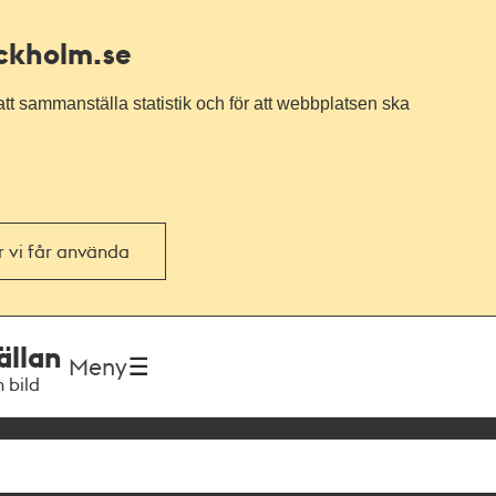
ockholm.se
tt sammanställa statistik och för att webbplatsen ska
or vi får använda
ällan
Meny
h bild