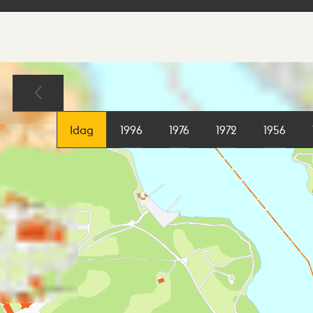
Sökresultat
Karta
Idag
1996
1976
1972
1956