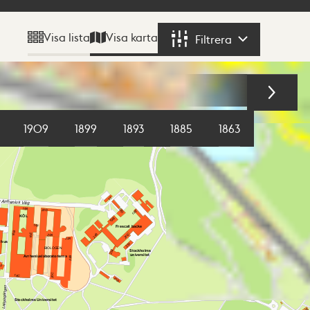
Visa karta
Visa lista
Filtrera
Filtrera
1909
1899
1893
1885
1863
1855