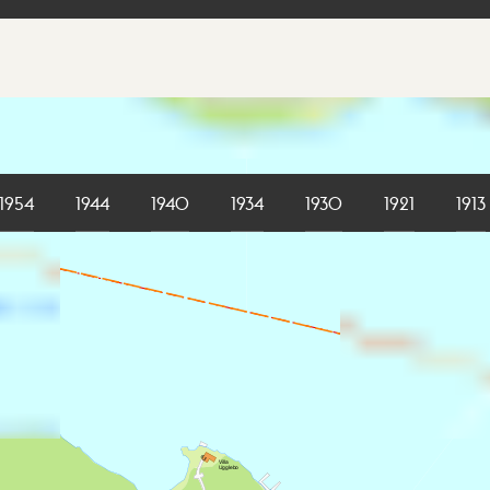
1954
1944
1940
1934
1930
1921
1913