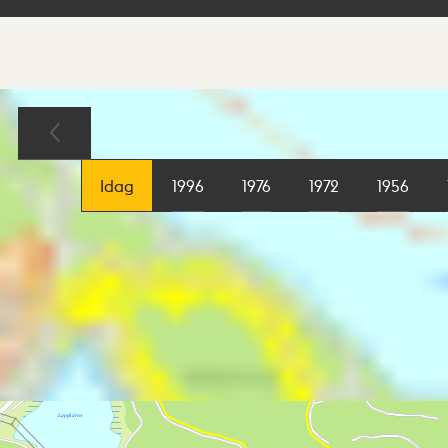
Sökresultat
Karta
Idag
1996
1976
1972
1956