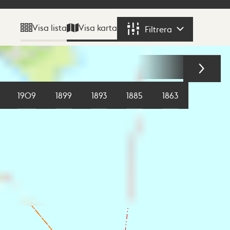
Visa karta
Visa lista
Filtrera
Filtrera
1909
1899
1893
1885
1863
1855