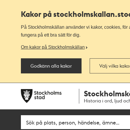
Kakor på stockholmskallan
.st
På Stockholmskällan använder vi kakor, cookies, för a
fungera på ett bra sätt för dig.
Om kakor på Stockholmskällan
Godkänn alla kakor
Välj vilka kak
Till
Till
Stockholmsk
navigationen
huvudinnehållet
Historia i ord, ljud oc
Sök
Fritextsök