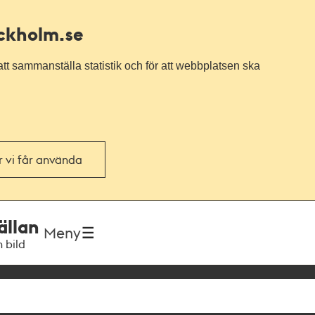
ockholm.se
tt sammanställa statistik och för att webbplatsen ska
or vi får använda
ällan
Meny
h bild