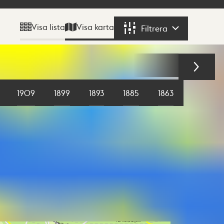
Visa karta
Visa lista
Filtrera
Filtrera
1909
1899
1893
1885
1863
1855