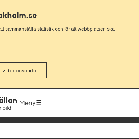
ockholm.se
tt sammanställa statistik och för att webbplatsen ska
or vi får använda
ällan
Meny
h bild