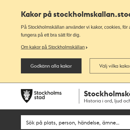
Kakor på stockholmskallan
.st
På Stockholmskällan använder vi kakor, cookies, för a
fungera på ett bra sätt för dig.
Om kakor på Stockholmskällan
Godkänn alla kakor
Välj vilka kak
Till
Till
Stockholmsk
navigationen
huvudinnehållet
Historia i ord, ljud oc
Sök
Fritextsök