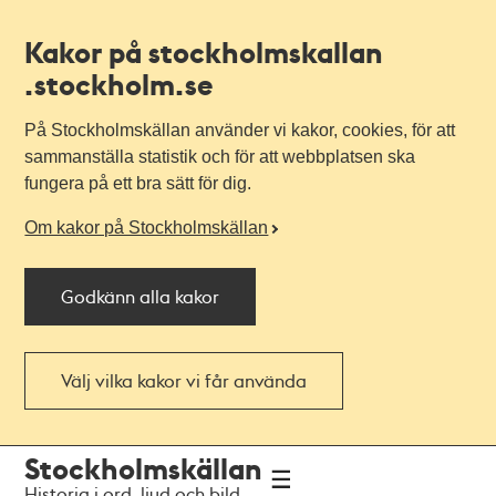
Kakor på stockholmskallan
.stockholm.se
På Stockholmskällan använder vi kakor, cookies, för att
sammanställa statistik och för att webbplatsen ska
fungera på ett bra sätt för dig.
Om kakor på Stockholmskällan
Godkänn alla kakor
Välj vilka kakor vi får använda
Till
Till
Stockholmskällan
navigationen
huvudinnehållet
Historia i ord, ljud och bild