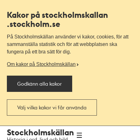
Kakor på stockholmskallan
.stockholm.se
På Stockholmskällan använder vi kakor, cookies, för att
sammanställa statistik och för att webbplatsen ska
fungera på ett bra sätt för dig.
Om kakor på Stockholmskällan
Godkänn alla kakor
Välj vilka kakor vi får använda
Till
Till
Stockholmskällan
navigationen
huvudinnehållet
Historia i ord, ljud och bild