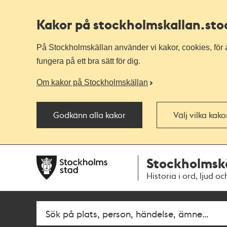
Kakor på stockholmskallan
.st
På Stockholmskällan använder vi kakor, cookies, för a
fungera på ett bra sätt för dig.
Om kakor på Stockholmskällan
Godkänn alla kakor
Välj vilka kak
Till
Till
Stockholmsk
navigationen
huvudinnehållet
Historia i ord, ljud oc
Sök
Fritextsök