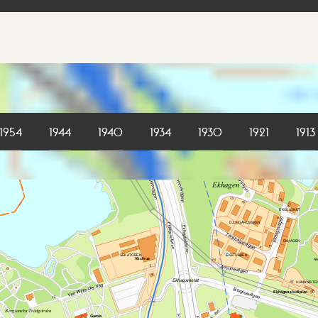
1954
1944
1940
1934
1930
1921
1913