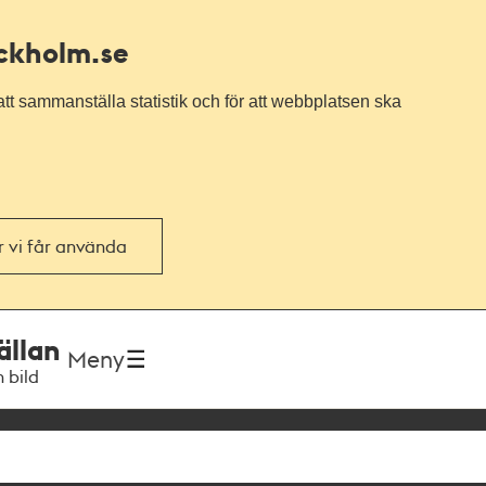
ockholm.se
tt sammanställa statistik och för att webbplatsen ska
or vi får använda
ällan
Meny
h bild