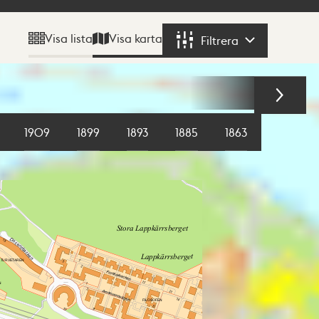
Visa karta
Visa lista
Filtrera
Filtrera
1909
1899
1893
1885
1863
1855