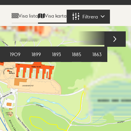
Visa karta
Visa lista
Filtrera
Filtrera
1909
1899
1893
1885
1863
1855