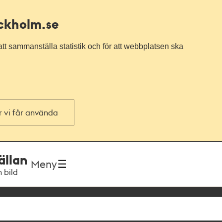
ockholm.se
tt sammanställa statistik och för att webbplatsen ska
or vi får använda
ällan
Meny
h bild