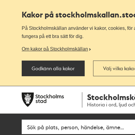
Kakor på stockholmskallan
.st
På Stockholmskällan använder vi kakor, cookies, för a
fungera på ett bra sätt för dig.
Om kakor på Stockholmskällan
Godkänn alla kakor
Välj vilka kak
Till
Till
Stockholmsk
navigationen
huvudinnehållet
Historia i ord, ljud oc
Sök
Fritextsök