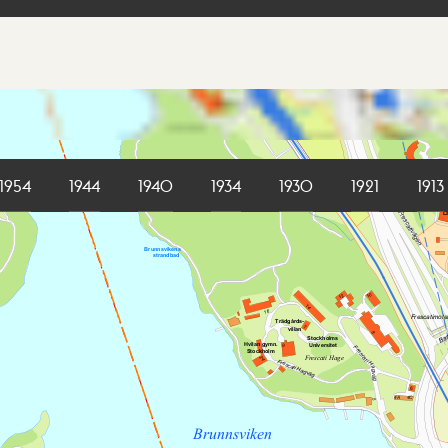
1954
1944
1940
1934
1930
1921
1913