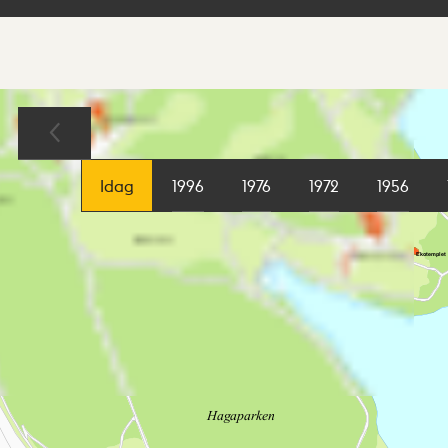
Sökresultat
Karta
Idag
1996
1976
1972
1956